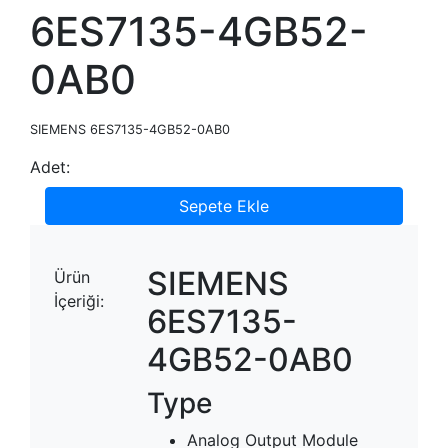
6ES7135-4GB52-
0AB0
SIEMENS 6ES7135-4GB52-0AB0
Adet:
Sepete Ekle
SIEMENS
Ürün
İçeriği:
6ES7135-
4GB52-0AB0
Type
Analog Output Module