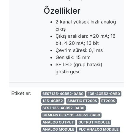
Özellikler
2 kanal yüksek hızlı analog
çıkış
Çıkış aralıkları: ±20 mA; 16
bit, 4-20 mA; 16 bit
Çevrim süresi: 0,1 ms
Genişlik: 15 mm
SF LED (grup hatası)
göstergesi
Etiketler:
6ES7135-4GB52-0AB0
135-4GB52-0AB0
135-4GB52
SIMATIC ET200S
ET200S
6ES7 135-4GB52-0AB0
SIEMENS 6ES7135-4GB52-0AB0
ANALOG OUTPUT
OUTPUT MODULE
ANALOG MODULE
PLC ANALOG MODULE