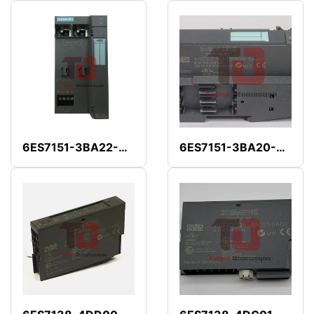
6ES7151-3BA22-0AB0
6ES7151-3BA20-0AB0