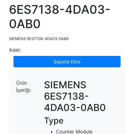
6ES7138-4DA03-
0AB0
SIEMENS 6ES7138-4DA03-0AB0
Adet:
Sepete Ekle
SIEMENS
Ürün
İçeriği:
6ES7138-
4DA03-0AB0
Type
Counter Module