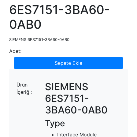
6ES7151-3BA60-
0AB0
SIEMENS 6ES7151-3BA60-0AB0
Adet:
Sepete Ekle
SIEMENS
Ürün
İçeriği:
6ES7151-
3BA60-0AB0
Type
Interface Module