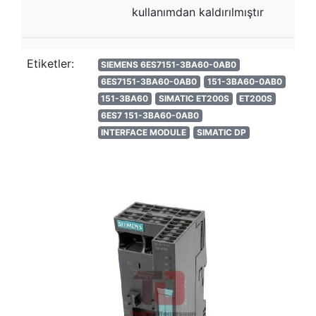
kullanımdan kaldırılmıştır
Etiketler:
SIEMENS 6ES7151-3BA60-0AB0
6ES7151-3BA60-0AB0
151-3BA60-0AB0
151-3BA60
SIMATIC ET200S
ET200S
6ES7 151-3BA60-0AB0
INTERFACE MODULE
SIMATIC DP