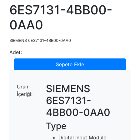
6ES7131-4BB00-
0AA0
SIEMENS 6ES7131-4BB00-0AA0
Adet:
Sepete Ekle
SIEMENS
Ürün
İçeriği:
6ES7131-
4BB00-0AA0
Type
Digital Input Module